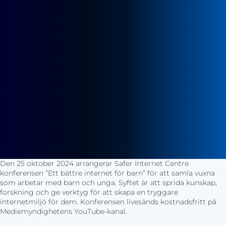
Den 25 oktober 2024 arrangerar Safer Internet Centre
konferensen ”Ett bättre internet för barn” för att samla vuxna
som arbetar med barn och unga. Syftet är att sprida kunskap,
forskning och ge verktyg för att skapa en tryggare
internetmiljö för dem. Konferensen livesänds kostnadsfritt på
Mediemyndighetens YouTube-kanal.