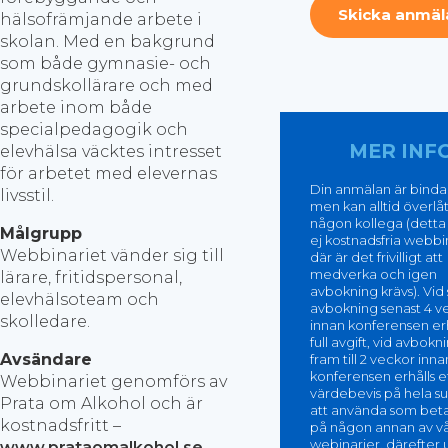
hälsofrämjande arbete i
skolan. Med en bakgrund
som både gymnasie- och
grundskollärare och med
arbete inom både
specialpedagogik och
MER INF
elevhälsa väcktes intresset
för arbetet med elevernas
Din anmälan är bind
livsstil.
men kan alltid överlåta
någon kollega (detta 
Målgrupp
ej kostnadsfria webbi
Webbinariet vänder sig till
där är det frivilligt att
medverka och igen
lärare, fritidspersonal,
avbokning krävs). Vid s
elevhälsoteam och
avbokning senast 4 v
skolledare.
innan konferensen erh
full avgift, vid avbokn
Avsändare
fram till 2 veckor inna
konferensen erhålls e
Webbinariet genomförs av
värdebevis på hela 
Prata om Alkohol och är
att använda som beta
kostnadsfritt –
på någon annan av v
webinarier, därefter 
www.prataomalkohol.se