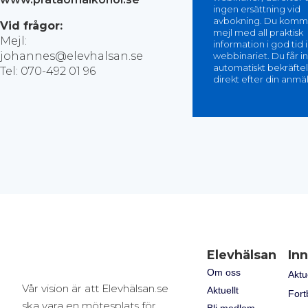
ingen ersättning vid
avbokning. Du komme
Vid frågor:
mejl med all praktisk
Mejl:
information i god tid 
johannes@elevhalsan.se
webbinariet. Du får i
automatiskt bekräfte
Tel: 070-492 01 96
direkt efter din anmä
Elevhälsan
Inn
Om oss
Aktu
Vår vision är att Elevhälsan.se
Aktuellt
Fort
ska vara en mötesplats för