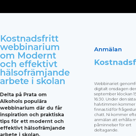
Kostnadsfritt
webbinarium
Anmälan
om Modernt
Kostnadsf
och effektivt
hälsofrämjande
arbete i skolan
Webbinariet genomf
digitalt onsdagen de
september klockan 1
Delta på Prata om
16:30. Under den sista
Alkohols populära
halvtimmen kommer
webbinarium där du får
finnas tid för frågestu
inspiration och praktiska
chatt. Ni kommer eft
anmälan att erhålla m
tips för ett modernt och
påminnelser för ert
effektivt hälsofrämjande
deltagande.
arbete i skolan.