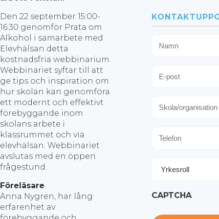
Den 22 september 15:00-
KONTAKTUPPG
16:30 genomför Prata om
Alkohol i samarbete med
Namn
Elevhälsan detta
kostnadsfria webbinarium.
E-
Webbinariet syftar till att
post
ge tips och inspiration om
hur skolan kan genomföra
Skola/organisat
ett modernt och effektivt
förebyggande inom
skolans arbete i
Telefon
klassrummet och via
elevhälsan. Webbinariet
avslutas med en öppen
Yrkesroll
frågestund.
Föreläsare
CAPTCHA
Anna Nygren, har lång
erfarenhet av
förebyggande och