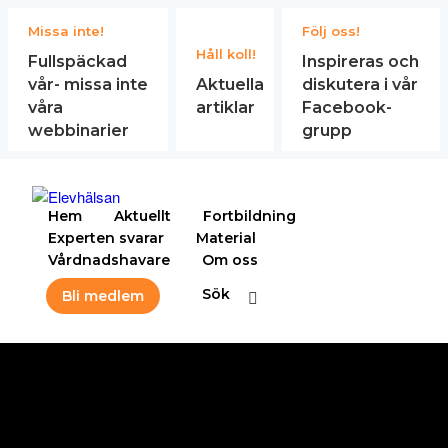
Missa inte!
Följ oss!
Håll koll!
Fullspäckad
Inspireras och
vår- missa inte
Aktuella
diskutera i vår
våra
artiklar
Facebook-
webbinarier
grupp
Hem
Aktuellt
Fortbildning
Experten svarar
Material
Vårdnadshavare
Om oss
Sök
Bli medlem