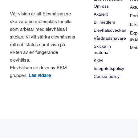
Om oss
Aktu
Vår vision är att Elevhälsan.se
Aktuellt
Fort
ska vara en mötesplats för alla
Bli medlem
E-k
som arbetar med elevhälsa i
Elevhälsoveckan
Exp
skolan. Vi vill stärka elevhälsans
Vårdnadshavare
sva
roll och status samt visa på
Skicka in
Mate
vikten av en fungerande
material
elevhälsa.
KKM
Elevhälsan.se drivs av KKM-
Integritetspolicy
gruppen.
Läs vidare
Cookie policy