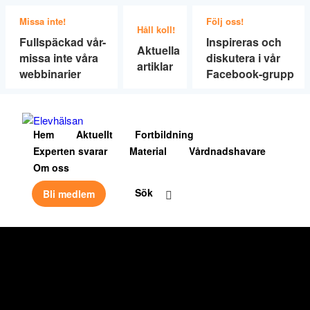
Missa inte!
Följ oss!
Håll koll!
Fullspäckad vår-
Inspireras och
Aktuella
missa inte våra
diskutera i vår
artiklar
webbinarier
Facebook-grupp
Hem
Aktuellt
Fortbildning
Experten svarar
Material
Vårdnadshavare
Om oss
Sök
Bli medlem