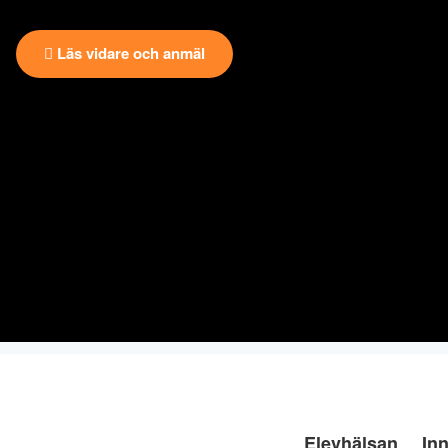
Läs vidare och anmäl
Elevhälsan
Inn