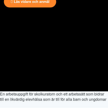
Läs vidare och anmäl
En arbetsuppgift för skolkuratorn och ett arbetssätt som bidrar
till en likvärdig elevhälsa som är till för alla barn och ungdomar