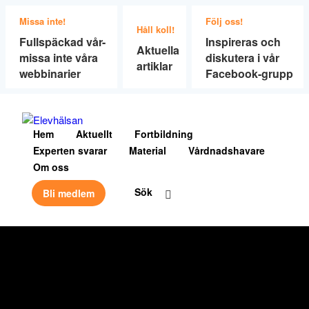
Missa inte!
Följ oss!
Håll koll!
Fullspäckad vår-
Inspireras och
Aktuella
missa inte våra
diskutera i vår
artiklar
webbinarier
Facebook-grupp
Hem
Aktuellt
Fortbildning
Experten svarar
Material
Vårdnadshavare
Om oss
Sök
Bli medlem