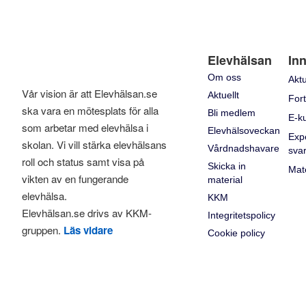
Elevhälsan
Inn
Om oss
Aktu
Vår vision är att Elevhälsan.se
Aktuellt
Fort
ska vara en mötesplats för alla
Bli medlem
E-k
som arbetar med elevhälsa i
Elevhälsoveckan
Exp
skolan. Vi vill stärka elevhälsans
Vårdnadshavare
sva
roll och status samt visa på
Skicka in
Mate
vikten av en fungerande
material
elevhälsa.
KKM
Elevhälsan.se drivs av KKM-
Integritetspolicy
gruppen.
Läs vidare
Cookie policy