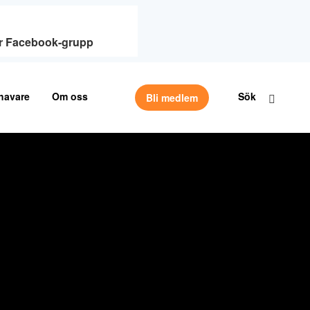
vår Facebook-grupp
havare
Om oss
Sök
Bli medlem