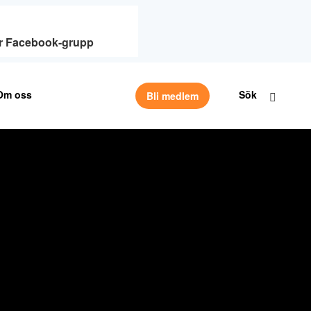
vår Facebook-grupp
Om oss
Sök
Bli medlem