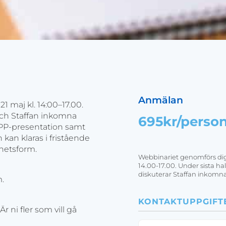
Anmälan
 maj kl. 14:00–17.00.
 och Staffan inkomna
695kr/perso
s PP-presentation samt
 kan klaras i fristående
thetsform.
Webbinariet genomförs dig
14.00-17.00. Under sista h
diskuterar Staffan inkomna
m.
KONTAKTUPPGIFT
r ni fler som vill gå
Namn