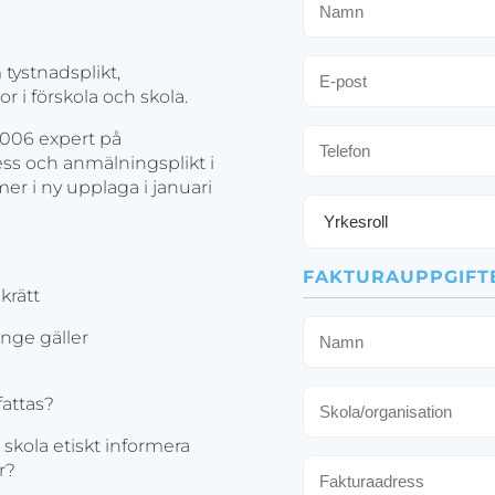
E-
 tystnadsplikt,
post
 i förskola och skola.
Telefon
 2006 expert på
ess och anmälningsplikt i
r i ny upplaga i januari
Yrkesroll
FAKTURAUPPGIFT
krätt
Namn
änge gäller
Skola/organisation
fattas?
 skola etiskt informera
Fakturaadress
r?