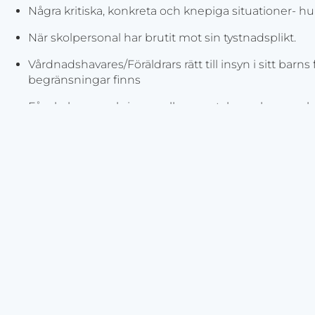
Några kritiska, konkreta och knepiga situationer- hu
När skolpersonal har brutit mot sin tystnadsplikt.
Vårdnadshavares/Föräldrars rätt till insyn i sitt barns
begränsningar finns
Får skolpersonal sinsemellan samtala om barn- oc
kännedom?
Några viktiga bestämmelser som genombryter sekret
polisanmälan, generalklausul, vittnes- och anmälnings
annan skola vid en elevs skolbyte samt vid byte från f
Hur ser anmälningsplikten ut och vad får socialtjän
till förskola/skola när en orosanmälan har gjorts?
En samlad frågestund ligger vid slutet av webbinariet. 
ställas till Staffan av varje deltagare via e-post eller mobil
webbinariet.
Anmälan och frågor