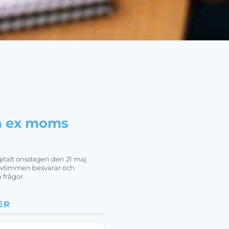
n ex moms
italt onsdagen den 21 maj
alvtimmen besvarar och
 frågor.
ER