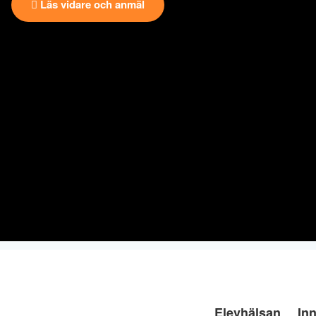
Läs vidare och anmäl
Elevhälsan
Inn