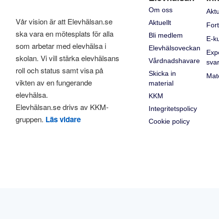
Om oss
Aktu
Vår vision är att Elevhälsan.se
Aktuellt
Fort
ska vara en mötesplats för alla
Bli medlem
E-k
som arbetar med elevhälsa i
Elevhälsoveckan
Exp
skolan. Vi vill stärka elevhälsans
Vårdnadshavare
sva
roll och status samt visa på
Skicka in
Mate
vikten av en fungerande
material
elevhälsa.
KKM
Elevhälsan.se drivs av KKM-
Integritetspolicy
gruppen.
Läs vidare
Cookie policy