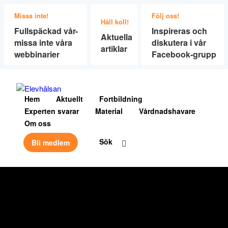
Missa inte!
Följ oss!
Håll koll!
Fullspäckad vår-
Inspireras och
Aktuella
missa inte våra
diskutera i vår
artiklar
webbinarier
Facebook-grupp
Hem
Aktuellt
Fortbildning
Experten svarar
Material
Vårdnadshavare
Om oss
Sök
Bli medlem