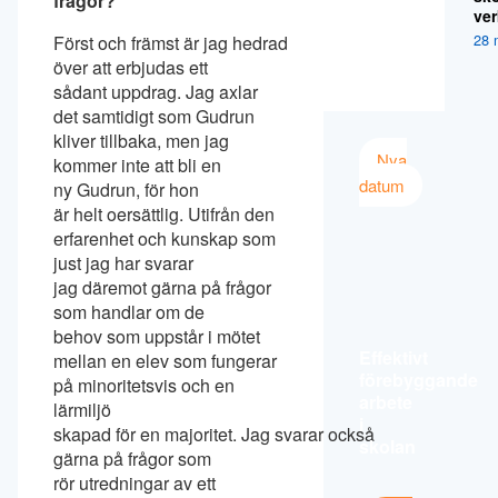
frågor?
ver
28 
Först och främst är jag hedrad
över att erbjudas ett
sådant uppdrag. Jag axlar
det samtidigt som Gudrun
kliver tillbaka, men jag
Nya
kommer inte att bli en
datum
ny Gudrun, för hon
är helt oersättlig. Utifrån den
erfarenhet och kunskap som
just jag har svarar
jag däremot gärna på frågor
som handlar om de
behov som uppstår i mötet
Effektivt
mellan en elev som fungerar
förebyggande
på minoritetsvis och en
arbete
lärmiljö
i
skapad för en majoritet. Jag svarar också
skolan
gärna på frågor som
rör utredningar av ett