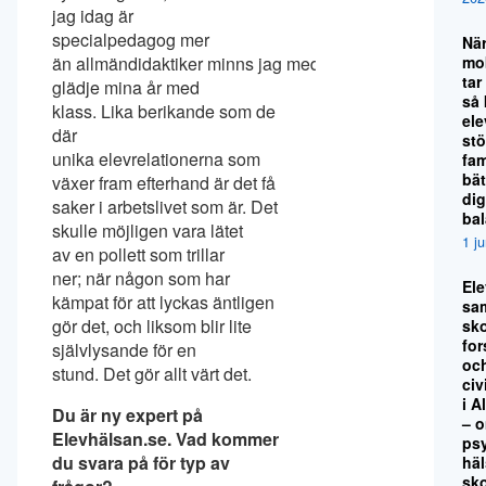
jag idag är
specialpedagog mer
Nä
mo
än allmändidaktiker minns jag med
tar
glädje mina år med
så
klass. Lika berikande som de
el
där
stö
unika elevrelationerna som
fami
bät
växer fram efterhand är det få
dig
saker i arbetslivet som är. Det
ba
skulle möjligen vara lätet
1 j
av en pollett som trillar
ner; när någon som har
El
kämpat för att lyckas äntligen
sa
gör det, och liksom blir lite
sko
for
självlysande för en
oc
stund. Det gör allt värt det.
civ
i A
Du är ny expert på
– 
Elevhälsan.se. Vad kommer
ps
du svara på för typ av
hä
sk