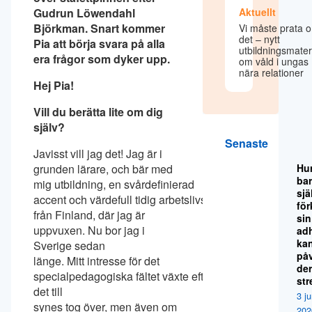
Gudrun Löwendahl
Aktuellt
Björkman. Snart kommer
Vi måste prata 
det – nytt
Pia att börja svara på alla
utbildningsmater
era frågor som dyker upp.
om våld i ungas
nära relationer
Hej Pia!
Vill du berätta lite om dig
själv?
Senaste
Javisst vill jag det! Jag är i
grunden lärare, och bär med
Hu
ba
mig utbildning, en svårdefinierad
sjä
accent och värdefull tidig arbetslivserfarenhet
för
från Finland, där jag är
sin
uppvuxen. Nu bor jag i
ad
ka
Sverige sedan
på
länge. Mitt intresse för det
de
specialpedagogiska fältet växte efterhand till
str
det till
3 ju
synes tog över, men även om
202