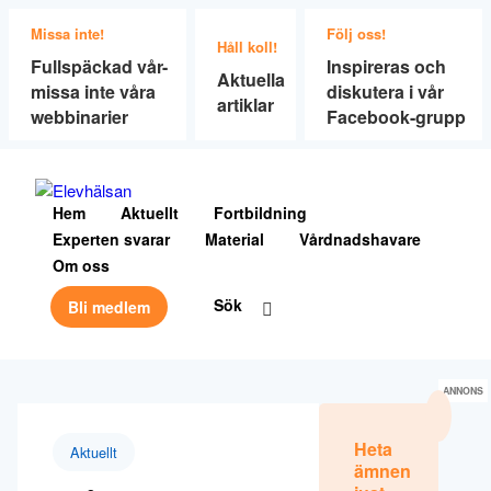
Missa inte!
Följ oss!
Håll koll!
Fullspäckad vår-
Inspireras och
Aktuella
missa inte våra
diskutera i vår
artiklar
webbinarier
Facebook-grupp
Hem
Aktuellt
Fortbildning
Experten svarar
Material
Vårdnadshavare
Om oss
Sök
Bli medlem
ANNONS
Heta
Aktuellt
ämnen