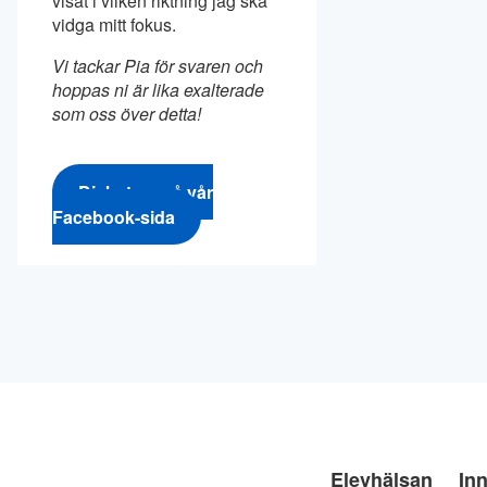
visat i vilken riktning jag ska
vidga mitt fokus.
Vi tackar Pia för svaren och
hoppas ni är lika exalterade
som oss över detta!
Diskutera på vår
Facebook-sida
Elevhälsan
Inn