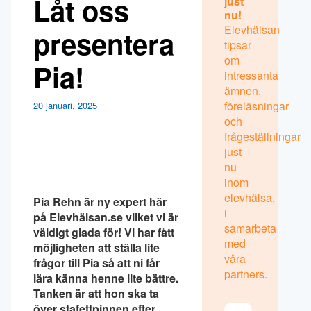
Låt oss
just
nu!
Elevhälsan
presentera
tipsar
om
Pia!
intressanta
ämnen,
föreläsningar
20 januari, 2025
och
frågeställningar
just
nu
inom
elevhälsa,
Pia Rehn är ny expert här
i
på Elevhälsan.se vilket vi är
samarbeta
väldigt glada för! Vi har fått
med
möjligheten att ställa lite
våra
frågor till Pia så att ni får
partners.
lära känna henne lite bättre.
Tanken är att hon ska ta
över stafettpinnen efter