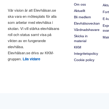
Om oss
Aktu
Vår vision är att Elevhälsan.se
Aktuellt
Fort
ska vara en mötesplats för alla
Bli medlem
E-k
som arbetar med elevhälsa i
Elevhälsoveckan
Exp
skolan. Vi vill stärka elevhälsans
Vårdnadshavare
sva
roll och status samt visa på
Skicka in
Mate
vikten av en fungerande
material
elevhälsa.
KKM
Elevhälsan.se drivs av KKM-
Integritetspolicy
gruppen.
Läs vidare
Cookie policy