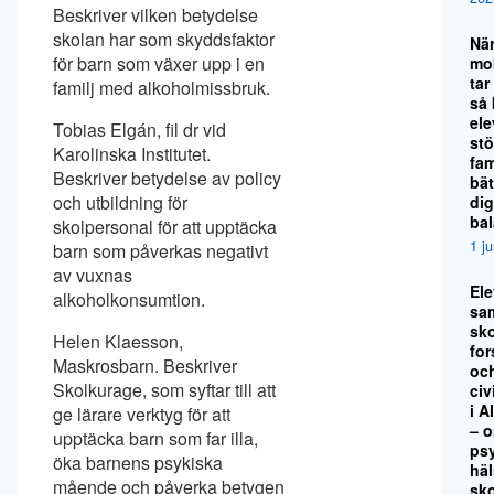
Beskriver vilken betydelse
skolan har som skyddsfaktor
Nä
för barn som växer upp i en
mo
tar
familj med alkoholmissbruk.
så
el
Tobias Elgán, fil dr vid
stö
Karolinska Institutet.
fami
Beskriver betydelse av policy
bät
och utbildning för
dig
ba
skolpersonal för att upptäcka
1 j
barn som påverkas negativt
av vuxnas
El
alkoholkonsumtion.
sa
sko
Helen Klaesson,
for
Maskrosbarn. Beskriver
oc
Skolkurage, som syftar till att
civ
i A
ge lärare verktyg för att
– 
upptäcka barn som far illa,
ps
öka barnens psykiska
hä
mående och påverka betygen
sk