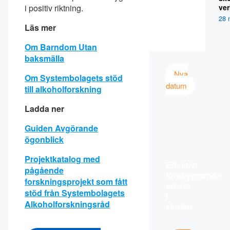
ver
i positiv riktning.
28 
Läs mer
Om Barndom Utan
baksmälla
Nya
Om Syste
mbolagets stöd
datum
till alkoholforskning
Ladda ner
Guiden Avgörande
ögonblick
Projektkatalog med
Effektivt
pågående
förebyggande
forskningsp
rojekt som fått
arbete
stöd från Systembolagets
i
Alkoholforskningsråd
skolan