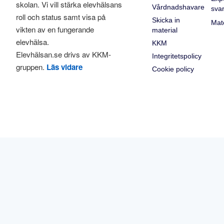
skolan. Vi vill stärka elevhälsans
Vårdnadshavare
sva
roll och status samt visa på
Skicka in
Mate
vikten av en fungerande
material
elevhälsa.
KKM
Elevhälsan.se drivs av KKM-
Integritetspolicy
gruppen.
Läs vidare
Cookie policy