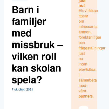
just
Barn i
nu!
Elevhälsan
tipsar
familjer
om
intressanta
med
ämnen,
föreläsningar
missbruk –
och
frågeställningar
vilken roll
just
nu
kan skolan
inom
elevhälsa,
i
spela?
samarbeta
med
7 oktober, 2021
våra
partners.