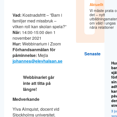
Aktuellt
Vi måste prata 
Vad:
Kostnadsfritt – ”Barn i
det – nytt
utbildningsmater
familjer med missbruk –
om våld i ungas
vilken roll kan skolan spela?”
nära relationer
När:
14:00-15:00 den 1
november 2021
Hur:
Webbinarium i Zoom
Förhandsanmälan för
Senaste
påminnelse:
Mejla
j
ohannes@elevhalsan.se
Hu
ba
sjä
Webbinariet går
för
sin
inte att titta på
ad
längre!
ka
på
Medverkande
de
str
Ylva Almquist, docent vid
3 ju
Stockholms universitet.
202