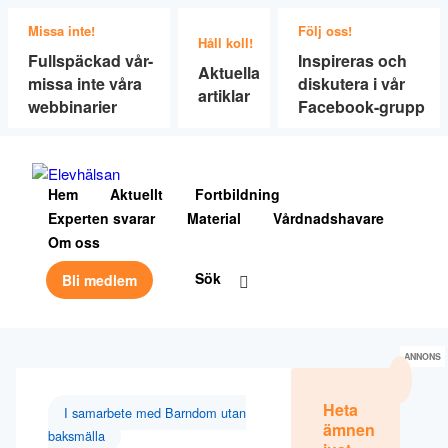
Missa inte!
Följ oss!
Håll koll!
Fullspäckad vår-
Inspireras och
Aktuella
missa inte våra
diskutera i vår
artiklar
webbinarier
Facebook-grupp
Hem
Aktuellt
Fortbildning
Experten svarar
Material
Vårdnadshavare
Om oss
Sök
Bli medlem
ANNONS
Heta
I samarbete med Barndom utan
ämnen
baksmälla