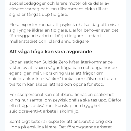
specialpedagoger och lärare möter olika delar av
elevens vardag och kan tillsammans bidra till att
signaler fångas upp tidigare.
Flera experter menar att psykisk ohälsa idag ofta visar
sig i yngre åldrar än tidigare. Därför behöver även det
förebyggande arbetet börja tidigare – redan i
mellanstadiet och ibland ännu tidigare.
Att våga fråga kan vara avgörande
Organisationen Suicide Zero lyfter återkommande
vikten av att vuxna vågar fråga barn och unga hur de
egentligen mår. Forskning visar att frågor om
suicidtankar inte “väcker” tankar om självmord, utan
tvärtom kan skapa lättnad och öppna för stöd.
För skolpersonal kan det ibland finnas en osäkerhet
kring hur samtal om psykisk ohälsa ska tas upp. Därför
efterfrågas också mer kunskap och trygghet i
suicidpreventivt arbete i skolmiljö.
Samtidigt betonar experter att ansvaret aldrig ska
ligga på enskilda lärare. Det förebyggande arbetet