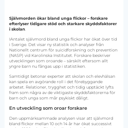
Självmorden ökar bland unga flickor – forskare
efterlyser tidigare stöd och starkare skyddsfaktorer
i skolan
.
IAntalet självmord bland unga flickor har ökat över tid
i Sverige. Det visar ny statistik och analyser från
Nationellt centrum för suicidforskning och prevention
(NASP) vid Karolinska Institutet. Forskare beskriver
utvecklingen som oroande – särskilt eftersom allt
yngre barn nu fångas upp i statistiken.
Samtidigt betonar experter att skolan och elevhälsan
kan spela en avgörande roll i det förebyggande
arbetet. Relationer, trygghet och tidig upptäckt lyfts
fram som några av de viktigaste skyddsfaktorerna för
barn och unga som mår psykiskt dåligt.
En utveckling som oroar forskare
Den uppmärksammade analysen visar att självmord
bland flickor mellan 10 och 14 år har ökat successivt