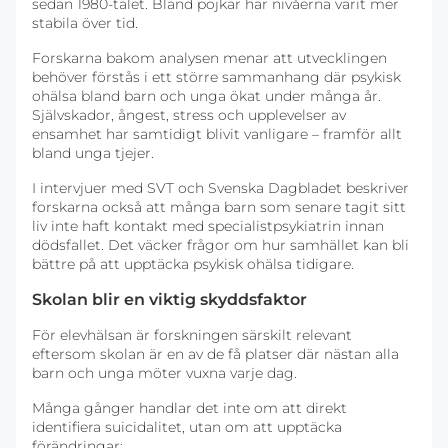
sedan 1980-talet. Bland pojkar har nivåerna varit mer
stabila över tid.
Forskarna bakom analysen menar att utvecklingen
behöver förstås i ett större sammanhang där psykisk
ohälsa bland barn och unga ökat under många år.
Självskador, ångest, stress och upplevelser av
ensamhet har samtidigt blivit vanligare – framför allt
bland unga tjejer.
I intervjuer med SVT och Svenska Dagbladet beskriver
forskarna också att många barn som senare tagit sitt
liv inte haft kontakt med specialistpsykiatrin innan
dödsfallet. Det väcker frågor om hur samhället kan bli
bättre på att upptäcka psykisk ohälsa tidigare.
Skolan blir en viktig skyddsfaktor
För elevhälsan är forskningen särskilt relevant
eftersom skolan är en av de få platser där nästan alla
barn och unga möter vuxna varje dag.
Många gånger handlar det inte om att direkt
identifiera suicidalitet, utan om att upptäcka
förändringar: