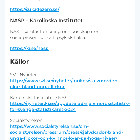
https://suicidezero.se/
NASP – Karolinska Institutet
NASP samlar forskning och kunskap om
suicidprevention och psykisk hälsa.
https://ki.se/nasp
Källor
SVT Nyheter
https://www.svt.se/nyheter/inrikes/sjalvmorden-
okar-bland-unga-flickor
Karolinska Institutet / NASP
https://nyheter.ki.se/uppdaterad-sjalvmordsstatistik-
for-sverige-statistikaret-2024
Socialstyrelsen
https://www.socialstyrelsen.se/om-
socialstyrelsen/pressrum/press/sjalvskador-bland-
unga-flickor–och-kvinnor-kvar-pa-hoga-nivaer/