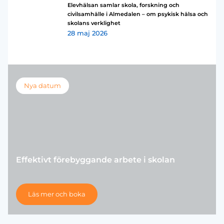
Elevhälsan samlar skola, forskning och
civilsamhälle i Almedalen – om psykisk hälsa och
skolans verklighet
28 maj 2026
Nya datum
Effektivt förebyggande arbete i skolan
Läs mer och boka