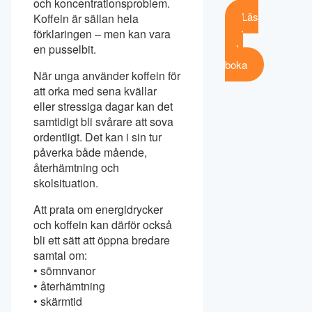
och koncentrationsproblem.
Läs
Koffein är sällan hela
mer
förklaringen – men kan vara
och
en pusselbit.
boka
När unga använder koffein för
att orka med sena kvällar
eller stressiga dagar kan det
samtidigt bli svårare att sova
ordentligt. Det kan i sin tur
påverka både mående,
återhämtning och
skolsituation.
Att prata om energidrycker
och koffein kan därför också
bli ett sätt att öppna bredare
samtal om:
• sömnvanor
• återhämtning
• skärmtid