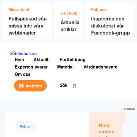
Missa inte!
Följ oss!
Håll koll!
Fullspäckad vår-
Inspireras och
Aktuella
missa inte våra
diskutera i vår
artiklar
webbinarier
Facebook-grupp
Hem
Aktuellt
Fortbildning
Experten svarar
Material
Vårdnadshavare
Om oss
Sök
Bli medlem
ANNONS
Heta
Aktuellt
ämnen