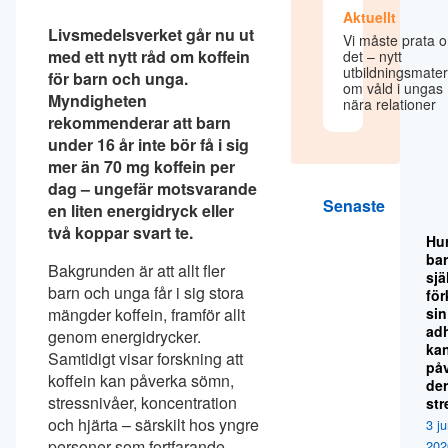
Aktuellt
Livsmedelsverket går nu ut
Vi måste prata 
med ett nytt råd om koffein
det – nytt
utbildningsmater
för barn och unga.
om våld i ungas
Myndigheten
nära relationer
rekommenderar att barn
under 16 år inte bör få i sig
mer än 70 mg koffein per
dag – ungefär motsvarande
Senaste
en liten energidryck eller
två koppar svart te.
Hu
ba
Bakgrunden är att allt fler
sjä
barn och unga får i sig stora
för
mängder koffein, framför allt
sin
ad
genom energidrycker.
ka
Samtidigt visar forskning att
på
koffein kan påverka sömn,
de
stressnivåer, koncentration
str
och hjärta – särskilt hos yngre
3 ju
personer som fortfarande
202