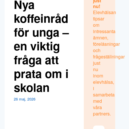
Nya
just
nu!
Elevhälsan
koffeinråd
tipsar
om
för unga –
intressanta
ämnen,
en viktig
föreläsningar
och
fråga att
frågeställningar
just
prata om i
nu
inom
elevhälsa,
skolan
i
samarbeta
26 maj, 2026
med
våra
partners.