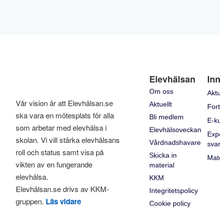
Elevhälsan
Inn
Om oss
Aktu
Vår vision är att Elevhälsan.se
Aktuellt
Fort
ska vara en mötesplats för alla
Bli medlem
E-k
som arbetar med elevhälsa i
Elevhälsoveckan
Exp
skolan. Vi vill stärka elevhälsans
Vårdnadshavare
sva
roll och status samt visa på
Skicka in
Mate
vikten av en fungerande
material
elevhälsa.
KKM
Elevhälsan.se drivs av KKM-
Integritetspolicy
gruppen.
Läs vidare
Cookie policy