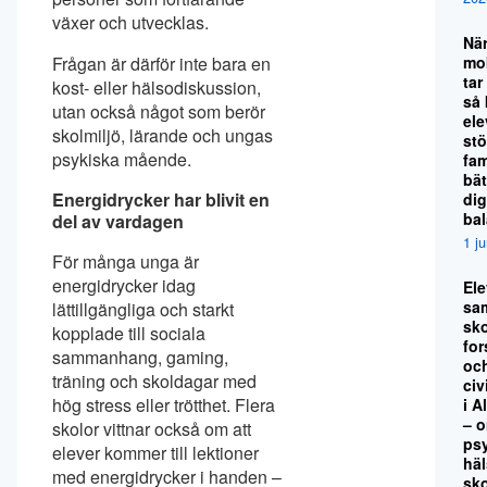
växer och utvecklas.
Nä
mo
Frågan är därför inte bara en
tar
kost- eller hälsodiskussion,
så
utan också något som berör
el
skolmiljö, lärande och ungas
stö
psykiska mående.
fami
bät
Energidrycker har blivit en
dig
ba
del av vardagen
1 j
För många unga är
energidrycker idag
El
sa
lättillgängliga och starkt
sko
kopplade till sociala
for
sammanhang, gaming,
oc
träning och skoldagar med
civ
hög stress eller trötthet. Flera
i A
– 
skolor vittnar också om att
ps
elever kommer till lektioner
hä
med energidrycker i handen –
sk