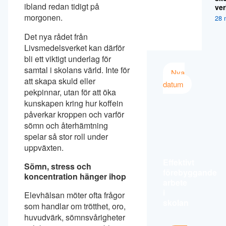
ibland redan tidigt på
ver
morgonen.
28 
Det nya rådet från
Livsmedelsverket kan därför
bli ett viktigt underlag för
samtal i skolans värld. Inte för
Nya
att skapa skuld eller
datum
pekpinnar, utan för att öka
kunskapen kring hur koffein
påverkar kroppen och varför
sömn och återhämtning
spelar så stor roll under
uppväxten.
Effektivt
Sömn, stress och
förebyggande
koncentration hänger ihop
arbete
i
Elevhälsan möter ofta frågor
skolan
som handlar om trötthet, oro,
huvudvärk, sömnsvårigheter