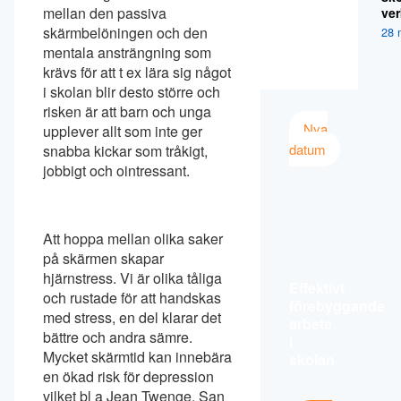
mellan den passiva
ver
skärmbelöningen och den
28 
mentala ansträngning som
krävs för att t ex lära sig något
i skolan blir desto större och
risken är att barn och unga
Nya
upplever allt som inte ger
datum
snabba kickar som tråkigt,
jobbigt och ointressant.
Att hoppa mellan olika saker
på skärmen skapar
hjärnstress. Vi är olika tåliga
Effektivt
och rustade för att handskas
förebyggande
med stress, en del klarar det
arbete
bättre och andra sämre.
i
Mycket skärmtid kan innebära
skolan
en ökad risk för depression
vilket bl a Jean Twenge, San