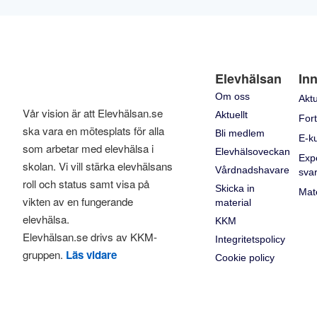
Elevhälsan
Inn
Om oss
Aktu
Vår vision är att Elevhälsan.se
Aktuellt
Fort
ska vara en mötesplats för alla
Bli medlem
E-k
som arbetar med elevhälsa i
Elevhälsoveckan
Exp
skolan. Vi vill stärka elevhälsans
Vårdnadshavare
sva
roll och status samt visa på
Skicka in
Mate
vikten av en fungerande
material
elevhälsa.
KKM
Elevhälsan.se drivs av KKM-
Integritetspolicy
gruppen.
Läs vidare
Cookie policy