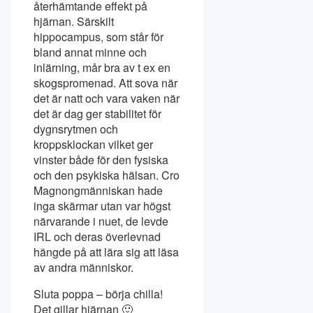
återhämtande effekt på
hjärnan. Särskilt
hippocampus, som står för
bland annat minne och
inlärning, mår bra av t ex en
skogspromenad. Att sova när
det är natt och vara vaken när
det är dag ger stabilitet för
dygnsrytmen och
kroppsklockan vilket ger
vinster både för den fysiska
och den psykiska hälsan. Cro
Magnongmänniskan hade
inga skärmar utan var högst
närvarande i nuet, de levde
IRL och deras överlevnad
hängde på att lära sig att läsa
av andra människor.
Sluta poppa – börja chilla!
Det gillar hjärnan 🙂