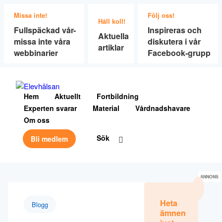
Missa inte!
Följ oss!
Håll koll!
Fullspäckad vår-
Inspireras och
Aktuella
missa inte våra
diskutera i vår
artiklar
webbinarier
Facebook-grupp
Hem
Aktuellt
Fortbildning
Experten svarar
Material
Vårdnadshavare
Om oss
Sök
Bli medlem
ANNONS
Heta
Blogg
ämnen