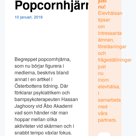
Popcornhjärna
just
nu!
Elevhälsan
10 januari, 2019
tipsar
om
intressanta
ämnen,
föreläsningar
och
Begreppet popcornhjärna,
frågeställningar
som nu börjar figurera i
just
medierna, beskrivs bland
nu
annat i en artikel i
inom
Österbottens tidning. Där
elevhälsa,
förklarar psykiatrikern och
i
barnpsykoterapeuten Hassan
samarbeta
Jaghoory vid Åbo Akademi
med
vad som händer när man
våra
hoppar mellan olika
partners.
aktiviteter vid skärmen och i
snabbt tempo växlar fokus.