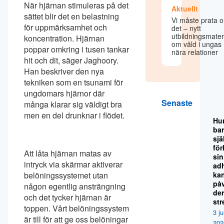
När hjärnan stimuleras på det
Aktuellt
sättet blir det en belastning
Vi måste prata 
för uppmärksamhet och
det – nytt
utbildningsmater
koncentration. Hjärnan
om våld i ungas
poppar omkring i tusen tankar
nära relationer
hit och dit, säger Jaghoory.
Han beskriver den nya
tekniken som en tsunami för
ungdomars hjärnor där
Senaste
många klarar sig väldigt bra
men en del drunknar i flödet.
Hu
ba
sjä
för
Att låta hjärnan matas av
sin
intryck via skärmar aktiverar
ad
belöningssystemet utan
ka
på
någon egentlig ansträngning
de
och det tycker hjärnan är
str
toppen. Vårt belöningssystem
3 ju
är till för att ge oss belöningar
202