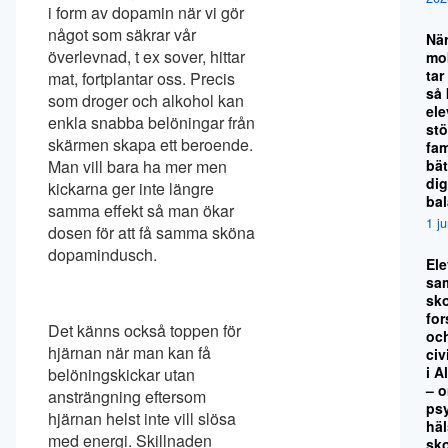
i form av dopamin när vi gör
något som säkrar vår
Nä
överlevnad, t ex sover, hittar
mo
tar
mat, fortplantar oss. Precis
så
som droger och alkohol kan
el
enkla snabba belöningar från
stö
skärmen skapa ett beroende.
fami
bät
Man vill bara ha mer men
dig
kickarna ger inte längre
ba
samma effekt så man ökar
1 j
dosen för att få samma sköna
dopamindusch.
El
sa
sko
for
Det känns också toppen för
oc
hjärnan när man kan få
civ
i A
belöningskickar utan
– 
ansträngning eftersom
ps
hjärnan helst inte vill slösa
hä
med energi. Skillnaden
sk