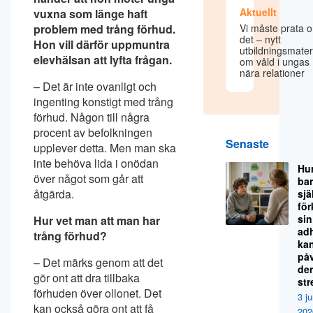
Aktuellt
vuxna som länge haft
problem med trång förhud.
Vi måste prata 
det – nytt
Hon vill därför uppmuntra
utbildningsmater
elevhälsan att lyfta frågan.
om våld i ungas
nära relationer
– Det är inte ovanligt och
ingenting konstigt med trång
förhud. Någon till några
procent av befolkningen
Senaste
upplever detta. Men man ska
inte behöva lida i onödan
Hu
över något som går att
ba
åtgärda.
sjä
för
sin
Hur vet man att man har
ad
trång förhud?
ka
på
– Det märks genom att det
de
gör ont att dra tillbaka
str
förhuden över ollonet. Det
3 ju
kan också göra ont att få
202