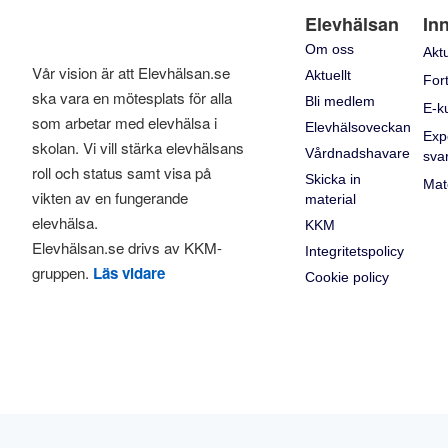
Elevhälsan
In
Om oss
Aktu
Vår vision är att Elevhälsan.se
Aktuellt
Fort
ska vara en mötesplats för alla
Bli medlem
E-k
som arbetar med elevhälsa i
Elevhälsoveckan
Exp
skolan. Vi vill stärka elevhälsans
Vårdnadshavare
sva
roll och status samt visa på
Skicka in
Mat
vikten av en fungerande
material
elevhälsa.
KKM
Elevhälsan.se drivs av KKM-
Integritetspolicy
gruppen.
Läs vidare
Cookie policy