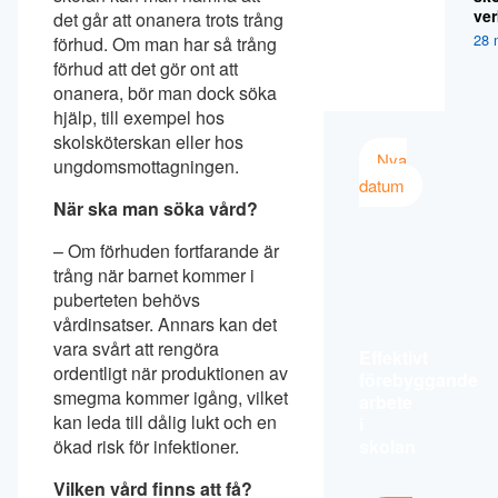
ver
det går att onanera trots trång
28 
förhud. Om man har så trång
förhud att det gör ont att
onanera, bör man dock söka
hjälp, till exempel hos
skolsköterskan eller hos
Nya
ungdomsmottagningen.
datum
När ska man söka vård?
– Om förhuden fortfarande är
trång när barnet kommer i
puberteten behövs
vårdinsatser. Annars kan det
vara svårt att rengöra
Effektivt
ordentligt när produktionen av
förebyggande
smegma kommer igång, vilket
arbete
kan leda till dålig lukt och en
i
skolan
ökad risk för infektioner.
Vilken vård finns att få?