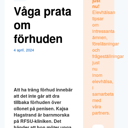
just
Våga prata
nu!
Elevhälsan
tipsar
om
om
intressanta
förhuden
ämnen,
föreläsningar
och
4 april, 2024
frågeställningar
just
nu
inom
elevhälsa,
i
Att ha trång förhud innebär
samarbeta
att det inte går att dra
med
tillbaka förhuden över
våra
ollonet på penisen. Kajsa
partners.
Hagstrand är barnmorska
på RFSU-kliniken. Det
händer att hon möter unga