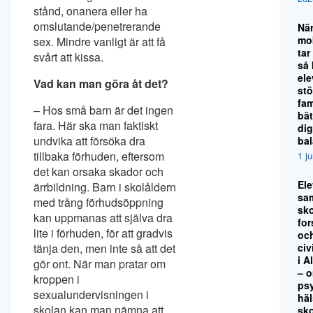
stånd, onanera eller ha
omslutande/penetrerande
Nä
mo
sex. Mindre vanligt är att få
tar
svårt att kissa.
så
el
Vad kan man göra åt det?
stö
fami
– Hos små barn är det ingen
bät
fara. Här ska man faktiskt
dig
undvika att försöka dra
ba
tillbaka förhuden, eftersom
1 j
det kan orsaka skador och
El
ärrbildning. Barn i skolåldern
sa
med trång förhudsöppning
sko
kan uppmanas att själva dra
for
lite i förhuden, för att gradvis
oc
civ
tänja den, men inte så att det
i A
gör ont. När man pratar om
– 
kroppen i
ps
sexualundervisningen i
hä
skolan kan man nämna att
sk