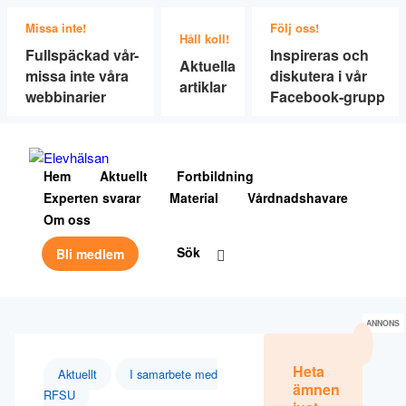
Missa inte!
Följ oss!
Håll koll!
Fullspäckad vår-
Inspireras och
Aktuella
missa inte våra
diskutera i vår
artiklar
webbinarier
Facebook-grupp
Hem
Aktuellt
Fortbildning
Experten svarar
Material
Vårdnadshavare
Om oss
Sök
Bli medlem
ANNONS
Heta
Aktuellt
I samarbete med
ämnen
RFSU