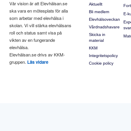
Vår vision är att Elevhälsan.se
Aktuellt
Fort
ska vara en mötesplats för alla
Bli medlem
E-k
som arbetar med elevhälsa i
Elevhälsoveckan
Exp
skolan. Vi vill stärka elevhälsans
Vårdnadshavare
sva
roll och status samt visa på
Skicka in
Mate
vikten av en fungerande
material
elevhälsa.
KKM
Elevhälsan.se drivs av KKM-
Integritetspolicy
gruppen.
Läs vidare
Cookie policy