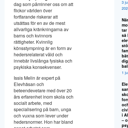
3 ju
dag som påminner oss om att
202
flickor världen över
fortfarande riskerar att
Nä
utsättas för en av de mest
mo
allvarliga kränkningarna av
tar
så
barns och kvinnors
el
rättigheter. Kvinnlig
stö
könsstympning är en form av
fami
hedersrelaterat våld och
bät
innebär livslånga fysiska och
dig
ba
psykiska konsekvenser.
1 j
Issis Melin är expert på
Elevhäsan och
El
sa
beteendevetare med över 20
sko
års erfarenhet inom skola och
for
socialt arbete, med
oc
specialisering på barn, unga
civ
i A
och vuxna som lever under
– 
hedersnormer. Hon har bland
ps