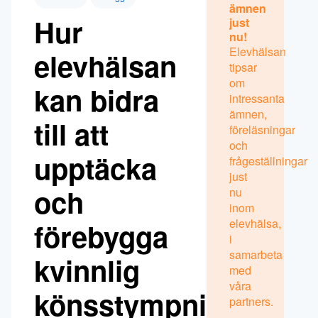
ämnen
Hur
just
nu!
Elevhälsan
elevhälsan
tipsar
om
kan bidra
intressanta
ämnen,
till att
föreläsningar
och
upptäcka
frågeställningar
just
och
nu
inom
elevhälsa,
förebygga
i
samarbeta
kvinnlig
med
våra
könsstympning
partners.