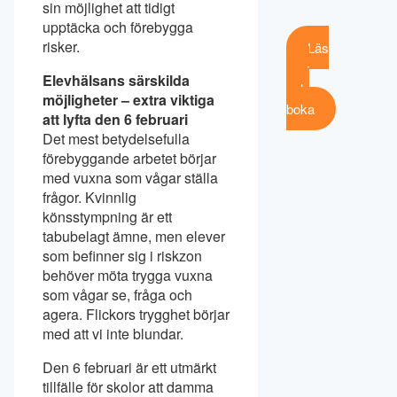
sin möjlighet att tidigt
upptäcka och förebygga
risker.
Läs
mer
Elevhälsans särskilda
och
möjligheter – extra viktiga
boka
att lyfta den 6 februari
Det mest betydelsefulla
förebyggande arbetet börjar
med vuxna som vågar ställa
frågor. Kvinnlig
könsstympning är ett
tabubelagt ämne, men elever
som befinner sig i riskzon
behöver möta trygga vuxna
som vågar se, fråga och
agera. Flickors trygghet börjar
med att vi inte blundar.
Den 6 februari är ett utmärkt
tillfälle för skolor att damma