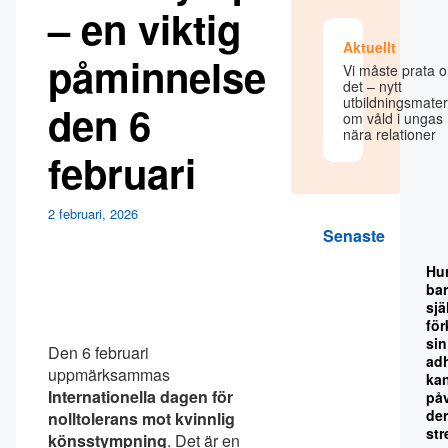
– en viktig
Aktuellt
påminnelse
Vi måste prata 
det – nytt
utbildningsmater
den 6
om våld i ungas
nära relationer
februari
2 februari, 2026
Senaste
Hu
ba
sjä
för
sin
Den 6 februari
ad
uppmärksammas
ka
Internationella dagen för
på
de
nolltolerans mot kvinnlig
str
könsstympning
. Det är en