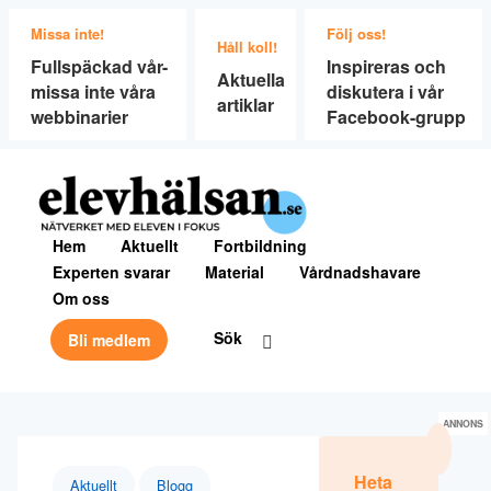
Missa inte!
Följ oss!
Håll koll!
Fullspäckad vår-
Inspireras och
Aktuella
missa inte våra
diskutera i vår
artiklar
webbinarier
Facebook-grupp
Hem
Aktuellt
Fortbildning
Experten svarar
Material
Vårdnadshavare
Om oss
Sök
Bli medlem
ANNONS
Heta
Aktuellt
Blogg