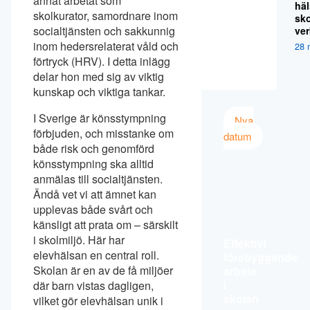
annat arbetat som
hä
skolkurator, samordnare inom
sk
socialtjänsten och sakkunnig
ver
inom hedersrelaterat våld och
28 
förtryck (HRV). I detta inlägg
delar hon med sig av viktig
kunskap och viktiga tankar.
I Sverige är könsstympning
Nya
förbjuden, och misstanke om
datum
både risk och genomförd
könsstympning ska alltid
anmälas till socialtjänsten.
Ändå vet vi att ämnet kan
upplevas både svårt och
känsligt att prata om – särskilt
i skolmiljö. Här har
Effektivt
elevhälsan en central roll.
förebyggande
Skolan är en av de få miljöer
arbete
i
där barn vistas dagligen,
skolan
vilket gör elevhälsan unik i