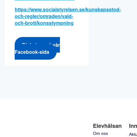
https://www.socialstyrelsen.se/kunskapsstod-
och-regler/omraden/vald-
och-brott/konsstympning
Diskutera på vår
Facebook-sida
Elevhälsan
Inn
Om oss
Aktu