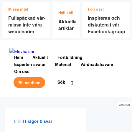
Missa inte!
Följ oss!
Håll koll!
Fullspäckad vår-
Inspireras och
Aktuella
missa inte våra
diskutera i vår
artiklar
webbinarier
Facebook-grupp
Hem
Aktuellt
Fortbildning
Experten svarar
Material
Vårdnadshavare
Om oss
Sök
Bli medlem
ANNONS
Till Frågor & svar