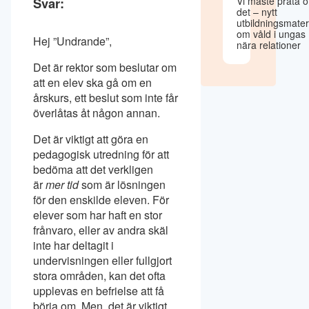
Svar:
Vi måste prata 
det – nytt
utbildningsmater
om våld i ungas
Hej ”Undrande”,
nära relationer
Det är rektor som beslutar om
att en elev ska gå om en
årskurs, ett beslut som inte får
överlåtas åt någon annan.
Det är viktigt att göra en
pedagogisk utredning för att
bedöma att det verkligen
är
mer tid
som är lösningen
för den enskilde eleven. För
elever som har haft en stor
frånvaro, eller av andra skäl
inte har deltagit i
undervisningen eller fullgjort
stora områden, kan det ofta
upplevas en befrielse att få
börja om. Men, det är viktigt