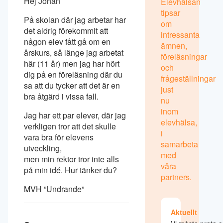
Hej Johan
Elevhälsan
tipsar
På skolan där jag arbetar har
om
det aldrig förekommit att
intressanta
någon elev fått gå om en
ämnen,
årskurs, så länge jag arbetat
föreläsningar
här (11 år) men jag har hört
och
dig på en föreläsning där du
frågeställningar
sa att du tycker att det är en
just
bra åtgärd i vissa fall.
nu
inom
Jag har ett par elever, där jag
elevhälsa,
verkligen tror att det skulle
i
vara bra för elevens
samarbeta
utveckling,
med
men min rektor tror inte alls
våra
på min idé. Hur tänker du?
partners.
MVH ”Undrande”
Aktuellt