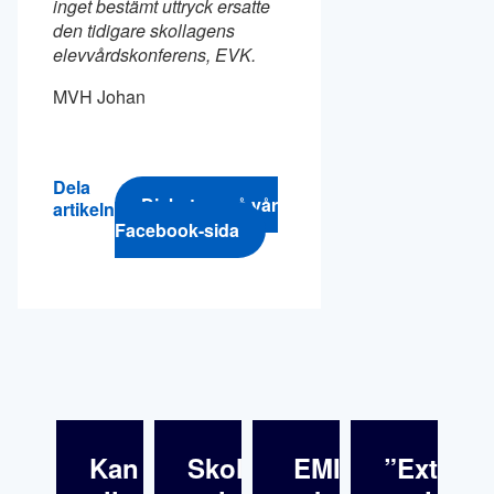
inget bestämt uttryck ersatte
den tidigare skollagens
elevvårdskonferens, EVK.
MVH Johan
Dela
Diskutera på vår
artikeln
Facebook-sida
Kan
Skolfrånvaro
EMI:s
”Extra