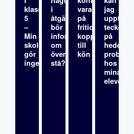
i
någonstans
kontrollerar
kan
klass
i
varandra
jag
5
åtgärdsprogrammet
på
upptäck
–
bör
fritids
tecken
Min
informationen
kopplat
på
skolsköterska
om
till
hedersre
gör
överklagande
kön
problema
inget
stå?
hos
mina
elever?