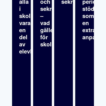
alla
och
sekretess
periodvi
i
sekretess
stöd”
skolan
–
som
vara
vad
en
en
gäller
extra
del
för
anpassn
av
skolsköterskor?
elevhälsan?