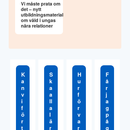
o
Vi måste prata om
n
det – nytt
utbildningsmaterial
om våld i ungas
nära relationer
K
S
H
F
a
k
u
å
n
a
r
r
v
a
f
j
i
ll
ö
a
f
a
r
g
ö
l
v
p
r
ä
a
å
t
r
r
g