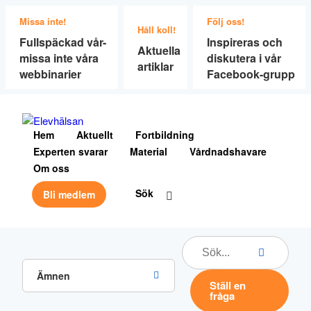
Missa inte!
Följ oss!
Håll koll!
Fullspäckad vår-
Inspireras och
Aktuella
missa inte våra
diskutera i vår
artiklar
webbinarier
Facebook-grupp
Hem
Aktuellt
Fortbildning
Experten svarar
Material
Vårdnadshavare
Om oss
Sök
Bli medlem
Ämnen
Ställ en
fråga