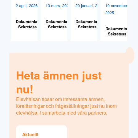
e
f
2 april, 2026
13 mars, 2026
20 januari, 2026
19 november,
d
a
2025
s
n
Dokumentation
,
Dokumentation
,
Dokumentation
,
k
O
Sekretess
Sekretess
Sekretess
Dokumentation
,
o
ls
Sekretess
l
s
a
o
n
n
?
A
Heta ämnen just
V
St
nu!
af
f
Elevhälsan tipsar om intressanta ämnen,
a
föreläsningar och frågeställningar just nu inom
n
elevhälsa, i samarbeta med våra partners.
O
ls
s
Aktuellt