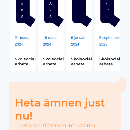
c
A
k
h
V
ur
S
S
at
ar
k
or
a
ol
er
k
n
21 mars,
18 mars,
9 januari,
6 september,
ur
a
2024
2024
2024
2023
at
S
or
of
Skolsocialt
Skolsocialt
Skolsocialt
Skolsocialt
er
i
arbete
arbete
arbete
arbete
n
o
a
c
S
h
of
S
i
ar
Heta ämnen just
o
a
c
nu!
h
S
Elevhälsan tipsar om intressanta
ar