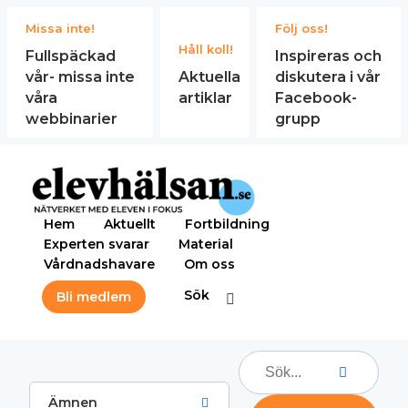
Missa inte!
Följ oss!
Håll koll!
Fullspäckad
Inspireras och
vår- missa inte
Aktuella
diskutera i vår
våra
artiklar
Facebook-
webbinarier
grupp
Hem
Aktuellt
Fortbildning
Experten svarar
Material
Vårdnadshavare
Om oss
Sök
Bli medlem
Ämnen