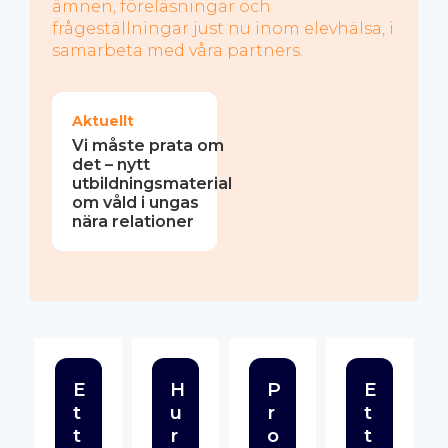
ämnen, föreläsningar och
a
frågeställningar just nu inom elevhälsa, i
samarbeta med våra partners.
Aktuellt
Vi måste prata om
det – nytt
utbildningsmaterial
om våld i ungas
nära relationer
E
H
P
E
t
u
r
t
t
r
o
t