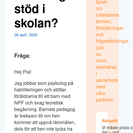
tipsar
stöd i
om
intressanta
skolan?
ämnen,
föreläsningar
och
28 april, 2025
frågeställningar
just
nu
Fråga:
inom
elevhälsa,
Hej Pia!
i
samarbeta
Jag jobbar som psykolog på
med
habiliteringen och stöttar
våra
föräldrarna till ett barn med
partners.
NPF och svag teoretisk
begåvning. Barnets pedagog
är tveksam till om hen
Aktuellt
kommer att uppnå läromålen,
Vi måste prata 
dels för att hen inte tycks ha
det – nytt