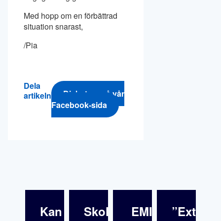
Med hopp om en förbättrad
situation snarast,
/Pia
Dela
Diskutera på vår
artikeln
Facebook-sida
Kan
Skolfrånvaro
EMI:s
”Extra