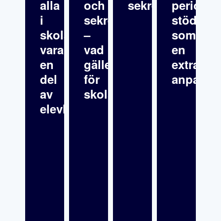
alla
och
sekretess
periodvi
i
sekretess
stöd”
skolan
–
som
vara
vad
en
en
gäller
extra
del
för
anpassn
av
skolsköterskor?
elevhälsan?