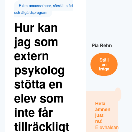
Extra anpassningar, särskilt stöd
och åtgärdsprogram
Hur kan
jag som
Pia Rehn
extern
Ställ
psykolog
en
fråga
stötta en
elev som
Heta
inte får
ämnen
just
tillräckligt
nu!
Elevhälsan