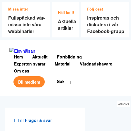
Missa inte!
Följ oss!
Håll koll!
Fullspäckad vår-
Inspireras och
Aktuella
missa inte våra
diskutera i vår
artiklar
webbinarier
Facebook-grupp
Hem
Aktuellt
Fortbildning
Experten svarar
Material
Vårdnadshavare
Om oss
Sök
Bli medlem
ANNONS
Till Frågor & svar