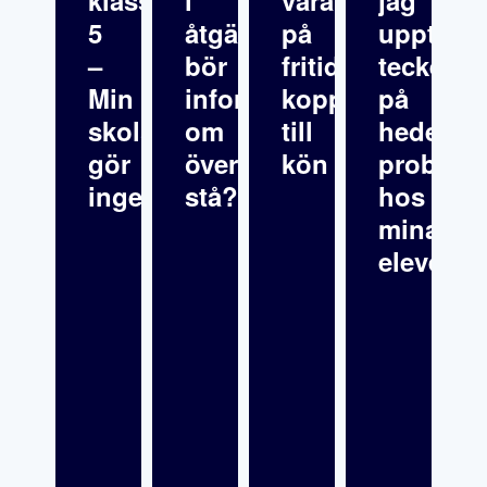
5
åtgärdsprogrammet
på
upptäck
–
bör
fritids
tecken
Min
informationen
kopplat
på
skolsköterska
om
till
hedersre
gör
överklagande
kön
problema
inget
stå?
hos
mina
elever?