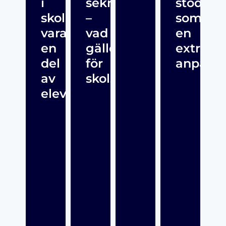
i
sekretess
stöd”
skolan
–
som
vara
vad
en
en
gäller
extra
del
för
anpassn
av
skolsköterskor?
elevhälsan?