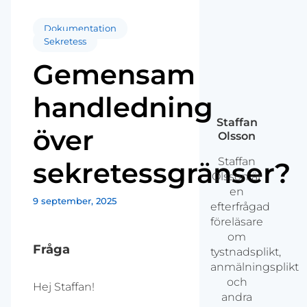
Dokumentation
Sekretess
Gemensam
handledning
Staffan
över
Olsson
Staffan
sekretessgränser?
Olsson är
en
9 september, 2025
efterfrågad
föreläsare
om
Fråga
tystnadsplikt,
anmälningsplikt
och
Hej Staffan!
andra