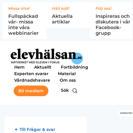
Missa inte!
Håll koll!
Följ oss!
Fullspäckad
Aktuella
Inspireras och
vår- missa
artiklar
diskutera i vår
inte våra
Facebook-
webbinarier
grupp
Hem
Aktuellt
Fortbildning
Experten svarar
Material
Vårdnadshavare
Om oss
Sök
Bli medlem
ANNONS
Till Frågor & svar