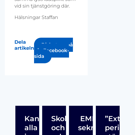
vid sin tjänstgöring där.
Hälsningar Staffan
Dela
Diskutera på
artikeln
vår Facebook-
sida
Kan
Skolfrånvaro
EMI:s
”Extra
alla
och
sekretess
periodvi