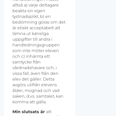
alltså a) varje deltagare
beakta sin egen
tystnadsplikt, b) en
bedömning göras om det
är etiskt acceptabelt att
lämna ut känsliga
uppgifter till andra i
handledningsgruppen
som inte möter eleven
och c) inhämta ett
samtycke från
vårdnadshavare och, i
vissa fall, även från den
elev det gäller. Detta
avgörs utifrån elevens
ålder, mognad och vad
saken, d.v.s. samtalet, kan
komma att gälla.
Min slutsats är
att