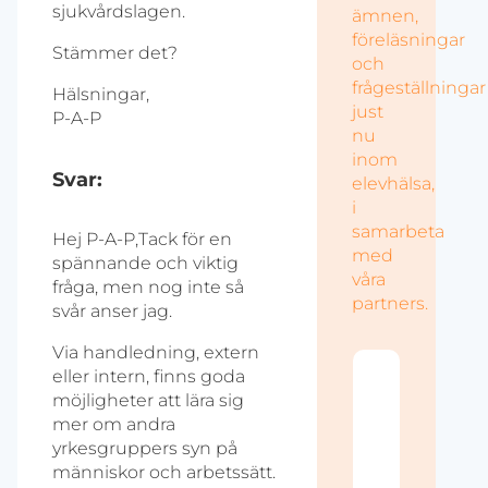
sjukvårdslagen.
ämnen,
föreläsningar
Stämmer det?
och
frågeställningar
Hälsningar,
just
P-A-P
nu
inom
Svar:
elevhälsa,
i
samarbeta
Hej P-A-P,Tack för en
med
spännande och viktig
våra
fråga, men nog inte så
partners.
svår anser jag.
Via handledning, extern
eller intern, finns goda
Akt
möjligheter att lära sig
Vi 
mer om andra
det
utb
yrkesgruppers syn på
om 
människor och arbetssätt.
när