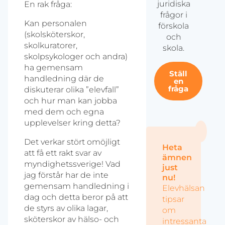
juridiska
En rak fråga:
frågor i
Kan personalen
förskola
(skolsköterskor,
och
skolkuratorer,
skola.
skolpsykologer och andra)
ha gemensam
Ställ
handledning där de
en
fråga
diskuterar olika ”elevfall”
och hur man kan jobba
med dem och egna
upplevelser kring detta?
Det verkar stört omöjligt
Heta
att få ett rakt svar av
ämnen
myndighetssverige! Vad
just
jag förstår har de inte
nu!
gemensam handledning i
Elevhälsan
dag och detta beror på att
tipsar
de styrs av olika lagar,
om
sköterskor av hälso- och
intressanta