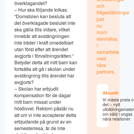
överklagandet?
och
– Hur ska följande tolkas:
frågeställningar
”Domstolen kan besluta att
just
det överklagade beslutet inte
nu
ska gälla tills vidare, vilket
inom
innebär att avstängningen
elevhälsa,
inte träder i kraft omedelbart
i
utan först efter att ärendet
samarbeta
avgjorts i förvaltningsrätten.”
med
Betyder detta att mitt barn kan
våra
fortsätta att gå i skolan under
partners.
avstängning tills ärendet har
avgjorts?
– Skolan har erbjudit
Aktuellt
kompensation för de dagar
Vi måste prata 
mitt barn missat under
det – nytt
höstlovet. Rektorn påstår nu
utbildningsmater
om våld i ungas
att om vi inte accepterar detta
nära relationer
erbjudande på grund av en
semesterresa, är de inte