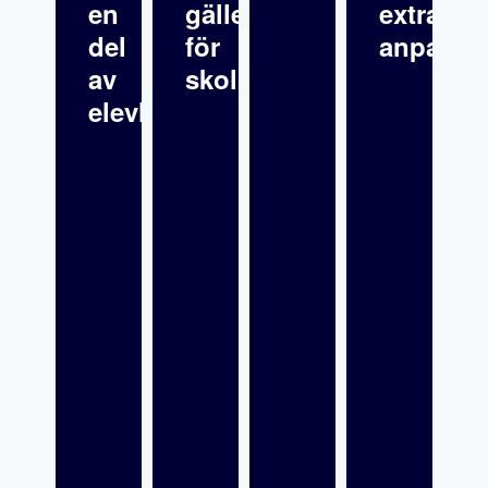
en
gäller
extra
del
för
anpassn
av
skolsköterskor?
elevhälsan?