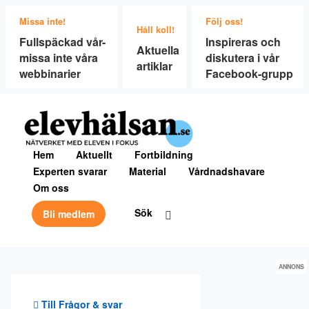
Missa inte!
Följ oss!
Håll koll!
Fullspäckad vår-
Inspireras och
Aktuella
missa inte våra
diskutera i vår
artiklar
webbinarier
Facebook-grupp
Hem
Aktuellt
Fortbildning
Experten svarar
Material
Vårdnadshavare
Om oss
Sök
Bli medlem
ANNONS
Till Frågor & svar