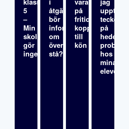
klass
i
varandra
jag
5
åtgärdsprogrammet
på
upptäck
–
bör
fritids
tecken
Min
informationen
kopplat
på
skolsköterska
om
till
hedersre
gör
överklagande
kön
problema
inget
stå?
hos
mina
elever?