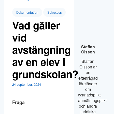
Dokumentation
Sekretess
Vad gäller
vid
avstängning
Staffan
Olsson
av en elev i
Staffan
Olsson är
grundskolan?
en
efterfrågad
föreläsare
24 september, 2024
om
tystnadsplikt,
anmälningsplikt
Fråga
och andra
juridiska