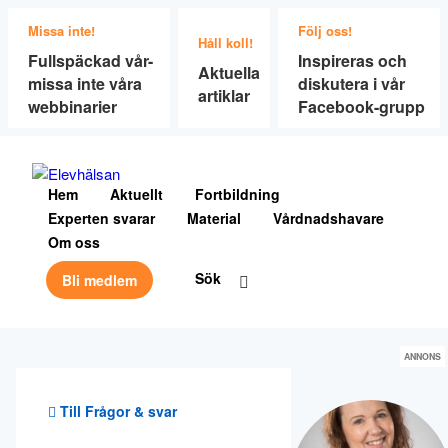
Missa inte!
Följ oss!
Håll koll!
Fullspäckad vår-
Inspireras och
Aktuella
missa inte våra
diskutera i vår
artiklar
webbinarier
Facebook-grupp
Hem
Aktuellt
Fortbildning
Experten svarar
Material
Vårdnadshavare
Om oss
Sök
Bli medlem
ANNONS
Till Frågor & svar