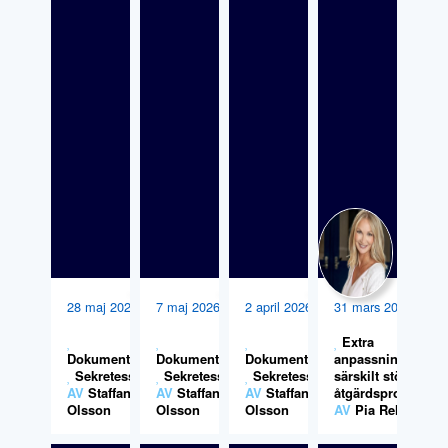
28 maj 2026
7 maj 2026
2 april 2026
31 mars 2026
Extra
Dokumentation
Dokumentation
,
Dokumentation
,
anpassningar,
,
Sekretess
Sekretess
Sekretess
särskilt stöd och
AV
Staffan
AV
Staffan
AV
Staffan
åtgärdsprogram
Olsson
Olsson
Olsson
AV
Pia Rehn