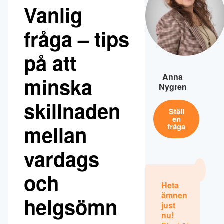
Vanlig
fråga – tips
på att
Anna
minska
Nygren
skillnaden
Ställ
en
mellan
fråga
vardags
och
Heta
ämnen
helgsömn
just
nu!