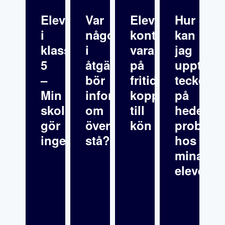
Elevfråga: Elev
Var
Elever
Hur
i
någonstans
kontrollerar
kan
klass
i
varandra
jag
5
åtgärdsprogrammet
på
upptäck
–
bör
fritids
tecken
Min
informationen
kopplat
på
skolsköterska
om
till
hedersre
gör
överklagande
kön
problema
inget
stå?
hos
mina
elever?