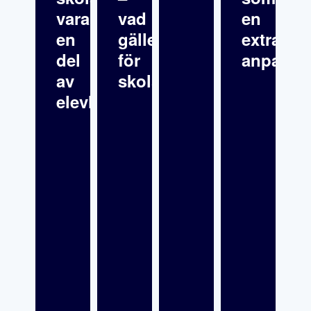
vara
vad
en
en
gäller
extra
del
för
anpassn
av
skolsköterskor?
elevhälsan?