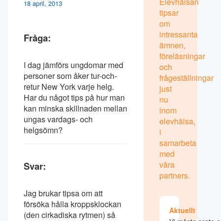
Elevhälsan
18 april, 2013
tipsar
om
intressanta
Fråga:
ämnen,
föreläsningar
I dag jämförs ungdomar med
och
personer som åker tur-och-
frågeställningar
retur New York varje helg.
just
Har du något tips på hur man
nu
kan minska skillnaden mellan
inom
ungas vardags- och
elevhälsa,
helgsömn?
i
samarbeta
med
våra
Svar:
partners.
Jag brukar tipsa om att
försöka hålla kroppsklockan
Aktuellt
(den cirkadiska rytmen) så