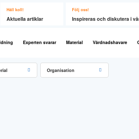
Håll koll!
Följ oss!
Aktuella artiklar
Inspireras och diskutera i 
ldning
Experten svarar
Material
Vårdnadshavare
rial
Organisation