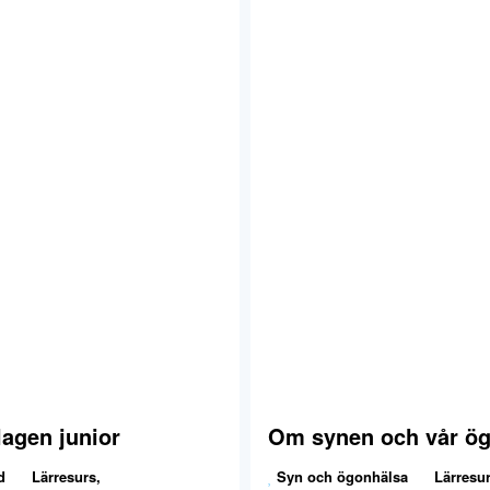
lagen junior
Om synen och vår ö
d
Lärresurs
,
Syn och ögonhälsa
Lärresu