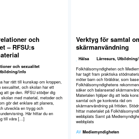
relationer och
Verktyg för samtal o
tet – RFSU:s
skärmanvändning
terial
Hälsa
Lärresurs
,
Utbildning/
tioner och sexualitet
Folkhälsomyndigheten och Mediem
tbildning/info
har tagit fram praktiska stödmateri
möter barn och föräldrar, som base
a har rätt till kunskap om kroppen,
Folkhälsomyndighetens rekommend
h sexualitet, och skolan har ett
säker och balanserad skärmanvänd
ag att ge den. RFSU stödjer dig
Materialen hjälper dig att leda kons
i skolan med material, metoder och
samtal och ge konkreta råd om
m gör det enklare att planera,
skärmanvändning på fritiden. Stödm
h utveckla en trygg och
hittar materialet på Folkhälsomynd
undervisning. Här hittar du en
webbplats Samt på Mediemyndigh
 till våra […]
webbplats
AV
Mediemyndigheten