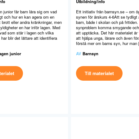
nfo
Utbildning/info
en junior får barn lära sig om vad
Ett initiativ från barnsyn.se – om 
igt och hur en kan agera om en
synen för årskurs 4-6Att se tydligt ä
tt brott eller andra kränkningar, men
barn, både i skolan och på fritiden.
yldigheter en har inför lagen. Med
synproblem komma smygande och 
ad som står i lagen och vilka
att upptäcka. Det här materialet är 
 har blir det lättare att identifiera
att hjälpa unga, lärare och även förä
förstå mer om barns syn, hur man
lagen junior
AV
Barnsyn
terialet
Till materialet