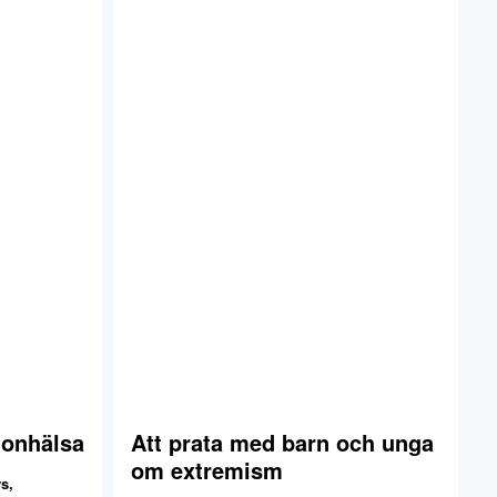
gonhälsa
Att prata med barn och unga
om extremism
rs
,