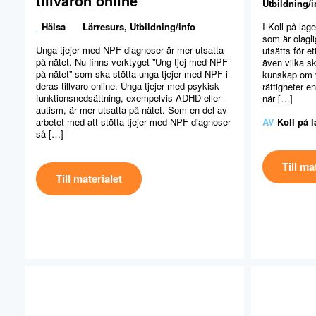
tillvaron online
Utbildning/i
Hälsa
Lärresurs
,
Utbildning/info
I Koll på lag
som är olagl
Unga tjejer med NPF-diagnoser är mer utsatta
utsätts för e
på nätet. Nu finns verktyget ”Ung tjej med NPF
även vilka sk
på nätet” som ska stötta unga tjejer med NPF i
kunskap om v
deras tillvaro online. Unga tjejer med psykisk
rättigheter en
funktionsnedsättning, exempelvis ADHD eller
när […]
autism, är mer utsatta på nätet. Som en del av
arbetet med att stötta tjejer med NPF-diagnoser
AV
Koll på 
så […]
Till ma
Till materialet