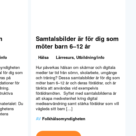
m
Samtalsbilder är för dig som
möter barn 6–12 år
info
Hälsa
Lärresurs
,
Utbildning/info
yndigheten
Hur påverkas hälsan om skärmar och digitala
al för dig som
medier tar tid från sömn, skolarbete, umgänge
ras på
och träning? Dessa samtalsbilder är för dig som
ationer för
möter barn 6–12 år och deras föräldrar, och är
ning.
tänkta att användas vid exempelvis
truktiva
föräldramöten. Syftet med samtalsbilderna är
att skapa medvetenhet kring digital
aterialet: Du
medieanvändning samt stärka föräldrar som vill
ighetens
vägleda sitt barn […]
etens
AV
Folkhälsomyndigheten