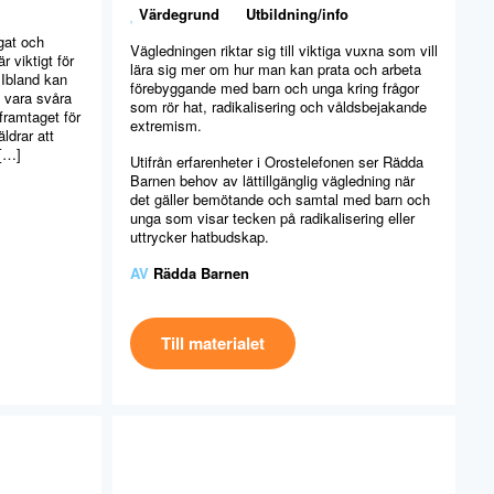
Värdegrund
Utbildning/info
ögat och
Vägledningen riktar sig till viktiga vuxna som vill
r viktigt för
lära sig mer om hur man kan prata och arbeta
 Ibland kan
förebyggande med barn och unga kring frågor
vara svåra
som rör hat, radikalisering och våldsbejakande
framtaget för
extremism.
ldrar att
 […]
Utifrån erfarenheter i Orostelefonen ser Rädda
Barnen behov av lättillgänglig vägledning när
det gäller bemötande och samtal med barn och
unga som visar tecken på radikalisering eller
uttrycker hatbudskap.
AV
Rädda Barnen
Till materialet