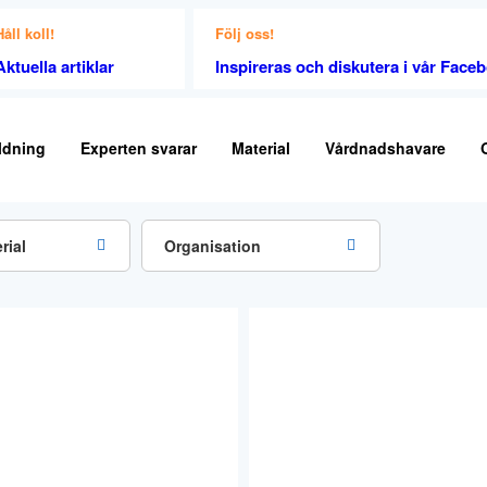
Håll koll!
Följ oss!
Aktuella artiklar
Inspireras och diskutera i vår Fac
ldning
Experten svarar
Material
Vårdnadshavare
rial
Organisation