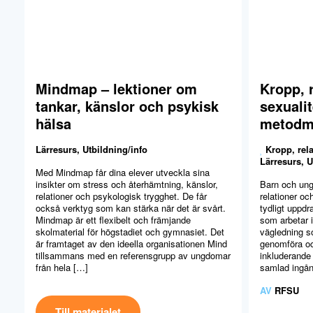
Mindmap – lektioner om
Kropp, 
tankar, känslor och psykisk
sexuali
hälsa
metodma
Lärresurs
,
Utbildning/info
Kropp, rela
Lärresurs
,
U
Med Mindmap får dina elever utveckla sina
insikter om stress och återhämtning, känslor,
Barn och ung
relationer och psykologisk trygghet. De får
relationer oc
också verktyg som kan stärka när det är svårt.
tydligt uppdr
Mindmap är ett flexibelt och främjande
som arbetar 
skolmaterial för högstadiet och gymnasiet. Det
vägledning so
är framtaget av den ideella organisationen Mind
genomföra oc
tillsammans med en referensgrupp av ungdomar
inkluderande 
från hela […]
samlad ingång
AV
RFSU
Till materialet