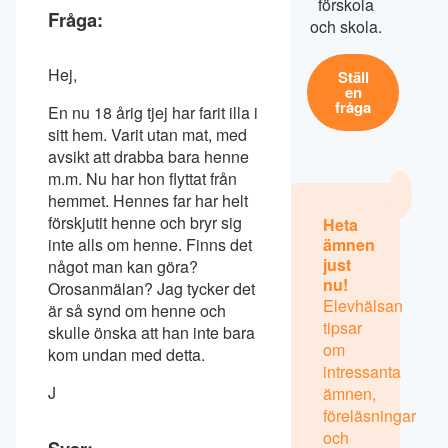
förskola
Fråga:
och skola.
Hej,
Ställ
en
fråga
En nu 18 årig tjej har farit illa i
sitt hem. Varit utan mat, med
avsikt att drabba bara henne
m.m. Nu har hon flyttat från
hemmet. Hennes far har helt
förskjutit henne och bryr sig
Heta
inte alls om henne. Finns det
ämnen
just
något man kan göra?
nu!
Orosanmälan? Jag tycker det
Elevhälsan
är så synd om henne och
tipsar
skulle önska att han inte bara
om
kom undan med detta.
intressanta
J
ämnen,
föreläsningar
och