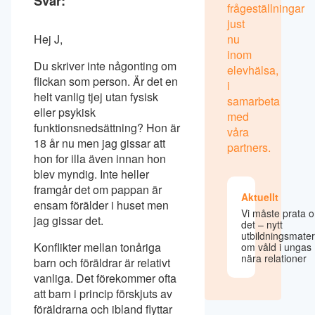
Svar:
frågeställningar
just
Hej J,
nu
inom
Du skriver inte någonting om
elevhälsa,
flickan som person. Är det en
i
helt vanlig tjej utan fysisk
samarbeta
eller psykisk
med
funktionsnedsättning? Hon är
våra
18 år nu men jag gissar att
partners.
hon for illa även innan hon
blev myndig. Inte heller
framgår det om pappan är
Aktuellt
ensam förälder i huset men
Vi måste prata 
jag gissar det.
det – nytt
utbildningsmater
Konflikter mellan tonåriga
om våld i ungas
nära relationer
barn och föräldrar är relativt
vanliga. Det förekommer ofta
att barn i princip förskjuts av
föräldrarna och ibland flyttar