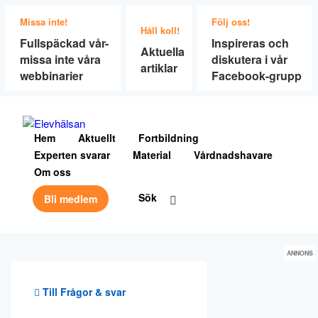
Missa inte!
Följ oss!
Håll koll!
Fullspäckad vår-
Inspireras och
Aktuella
missa inte våra
diskutera i vår
artiklar
webbinarier
Facebook-grupp
Hem
Aktuellt
Fortbildning
Experten svarar
Material
Vårdnadshavare
Om oss
Sök
Bli medlem
ANNONS
Till Frågor & svar